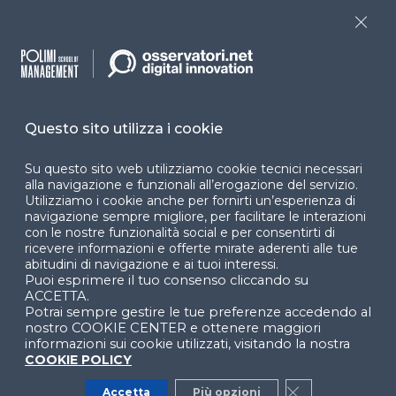
Close
Dichiarazione di
accessibilità
Cookie Center
Questo sito utilizza i cookie
Su questo sito web utilizziamo cookie tecnici necessari
Facebook
LinkedIn
Instag
alla navigazione e funzionali all’erogazione del servizio.
Utilizziamo i cookie anche per fornirti un’esperienza di
navigazione sempre migliore, per facilitare le interazioni
con le nostre funzionalità social e per consentirti di
ricevere informazioni e offerte mirate aderenti alle tue
YouTube
X
abitudini di navigazione e ai tuoi interessi.
Puoi esprimere il tuo consenso cliccando su
ACCETTA.
Potrai sempre gestire le tue preferenze accedendo al
nostro COOKIE CENTER e ottenere maggiori
informazioni sui cookie utilizzati, visitando la nostra
COOKIE POLICY
© 2024 Copyright © Politecnico di Milano Dipartimento
Accetta
Più opzioni
Close GDPR Co