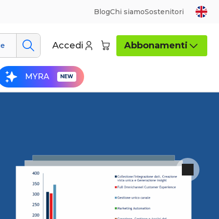
Blog
Chi siamo
Sostenitori
Accedi
Abbonamenti
ue
MYRA