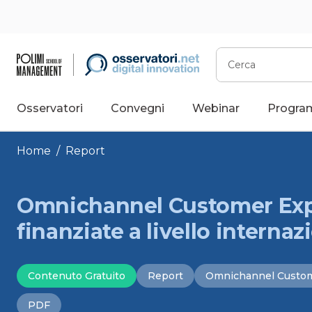
Vai
al
contenuto
Cerca
Osservatori
Convegni
Webinar
Progra
Home
/
Report
Omnichannel Customer Expe
finanziate a livello internaz
Contenuto Gratuito
Report
Omnichannel Custom
PDF