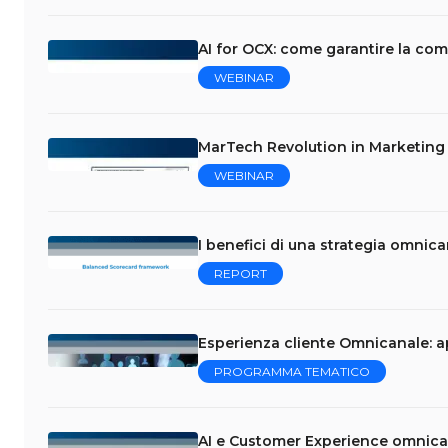
AI for OCX: come garantire la com
WEBINAR
MarTech Revolution in Marketing &
WEBINAR
I benefici di una strategia omnica
REPORT
Esperienza cliente Omnicanale: a
PROGRAMMA TEMATICO
AI e Customer Experience omnica