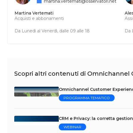
martina.vertemati@osservatori.net
Martina Vertemati
Ale
Acquisti e abbonamenti
Ass
Da Lunedì al Venerdì, dalle 09 alle 18
Da L
Scopri altri contenuti di Omnichanne
Omnichannel Customer Experience:
PROGRAMMA TEMATICO
CRM e Privacy: la corretta gestion
WEBINAR