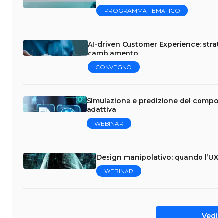
PROGRAMMA TEMATICO
AI-driven Customer Experience: stra
cambiamento
CONVEGNO
Simulazione e predizione del compo
adattiva
WEBINAR
Design manipolativo: quando l’UX 
WEBINAR
Vedi 