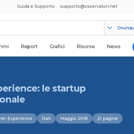
Guida e Supporto
supporto@osservatori.net
Ovunq
mmi
Report
Grafici
Risorse
News
rience: le startup
ionale
er Experience
Dati
Maggio 2018
21 pagine