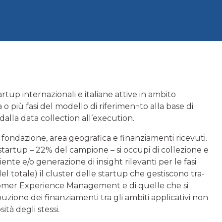
startup internazionali e italiane attive in ambito
più fasi del modello di riferimen¬to alla base di
lla data collection all’execution.
di fondazione, area geografica e finanziamenti ricevuti.
tartup – 22% del campione – si occupi di collezione e
iente e/o generazione di insight rilevanti per le fasi
l totale) il cluster delle startup che gestiscono tra-
omer Experience Management e di quelle che si
uzione dei finanziamenti tra gli ambiti applicativi non
ità degli stessi.