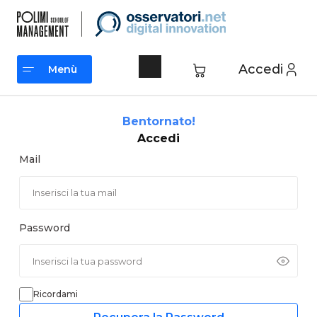
Vai
al
contenuto
Accedi
Menù
Menù
Bentornato!
Accedi
Mail
Password
Ricordami