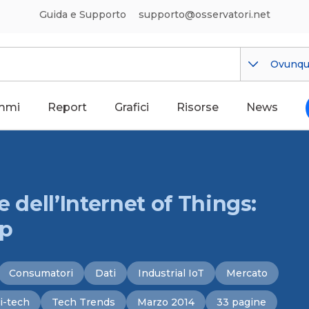
Guida e Supporto
supporto@osservatori.net
Ovunq
mmi
Report
Grafici
Risorse
News
e dell’Internet of Things:
up
Consumatori
Dati
Industrial IoT
Mercato
i-tech
Tech Trends
Marzo 2014
33 pagine