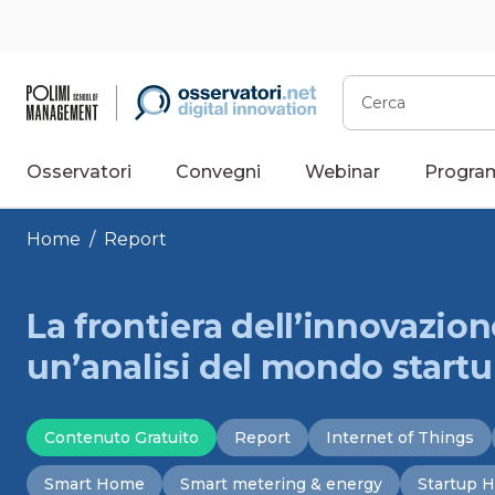
Vai
al
contenuto
Cerca
Osservatori
Convegni
Webinar
Progra
Home
/
Report
La frontiera dell’innovazion
un’analisi del mondo start
Contenuto Gratuito
Report
Internet of Things
Smart Home
Smart metering & energy
Startup H