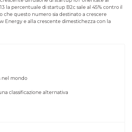
rescente diffusione di startup IoT orientate al
 la percentuale di startup B2c sale al 45% contro il
mo che questo numero sia destinato a crescere
ow Energy e alla crescente dimestichezza con la
gs nel mondo
una classificazione alternativa