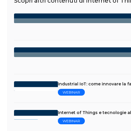
Scopri altri contenuti di Internet of Th
Industrial IoT: come innovare la f
WEBINAR
Internet of Things e tecnologie abi
WEBINAR