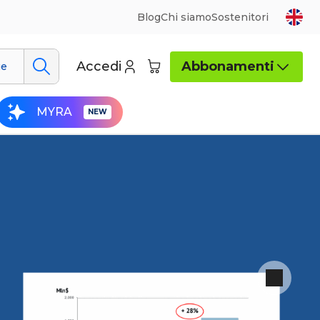
Blog
Chi siamo
Sostenitori
Accedi
Abbonamenti
ue
MYRA