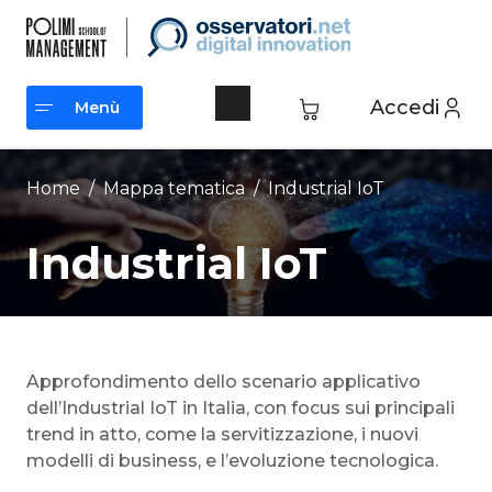
Vai
al
contenuto
Accedi
Menù
Menù
Home
/ Mappa tematica /
Industrial IoT
Industrial IoT
Approfondimento dello scenario applicativo
dell’Industrial IoT in Italia, con focus sui principali
trend in atto, come la servitizzazione, i nuovi
modelli di business, e l’evoluzione tecnologica.