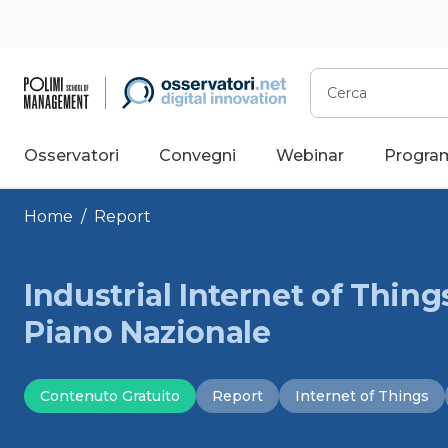
Vai
al
contenuto
Cerca
Osservatori
Convegni
Webinar
Progra
Home
/
Report
Industrial Internet of Things 
Piano Nazionale
Contenuto Gratuito
Report
Internet of Things