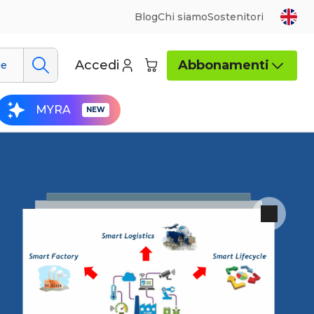
Blog
Chi siamo
Sostenitori
Accedi
Abbonamenti
ue
MYRA