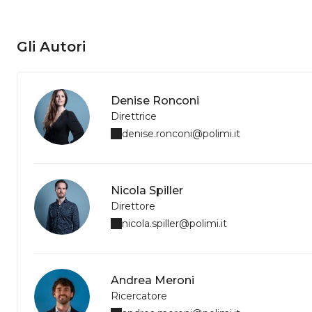
Gli Autori
Denise Ronconi
Direttrice
denise.ronconi@polimi.it
Nicola Spiller
Direttore
nicola.spiller@polimi.it
Andrea Meroni
Ricercatore