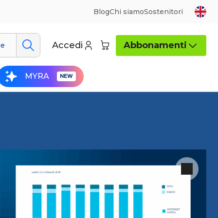
Blog
Chi siamo
Sostenitori
Accedi
Abbonamenti
ue
MYRA