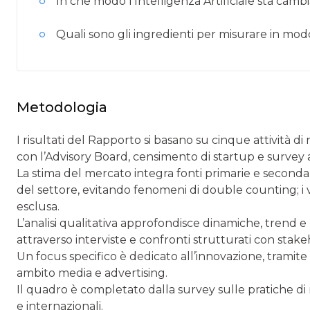
In che modo l'Intelligenza Artificiale sta camb
Quali sono gli ingredienti per misurare in mod
Metodologia
I risultati del Rapporto si basano su cinque attività di 
con l’Advisory Board, censimento di startup e survey a
La stima del mercato integra fonti primarie e secondari
del settore, evitando fenomeni di double counting; i v
esclusa.
L’analisi qualitativa approfondisce dinamiche, trend e 
attraverso interviste e confronti strutturati con stake
Un focus specifico è dedicato all’innovazione, tramite
ambito media e advertising.
Il quadro è completato dalla survey sulle pratiche di m
e internazionali.