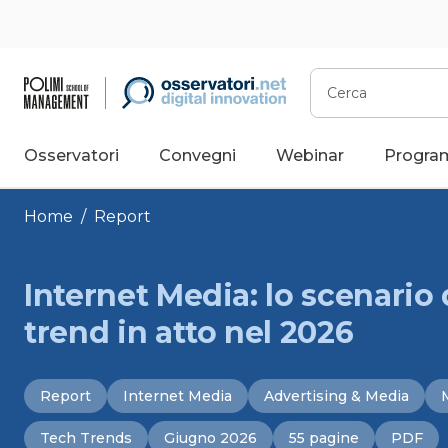
Vai
al
contenuto
Cerca
Osservatori
Convegni
Webinar
Progra
Home
/
Report
Internet Media: lo scenario 
trend in atto nel 2026
Report
Internet Media
Advertising & Media
Tech Trends
Giugno 2026
55 pagine
PDF