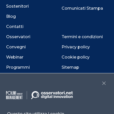
Sostenitori
Comunicati Stampa
Blog
Contatti
Osservatori
Termini e condizioni
Convegni
Privacy policy
Webinar
Cookie policy
Programmi
Sitemap
Dichiarazione di
accessibilità
Close
Cookie Center
Questo sito utilizza i cookie