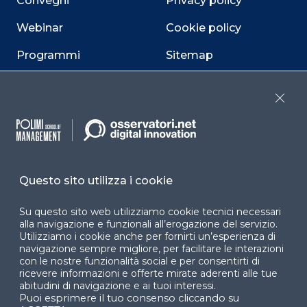
Convegni
Privacy policy
Webinar
Cookie policy
Programmi
Sitemap
Dichiarazione di
accessibilità
Close
Cookie Center
Questo sito utilizza i cookie
Facebook
LinkedIn
Instag
Su questo sito web utilizziamo cookie tecnici necessari
alla navigazione e funzionali all’erogazione del servizio.
Utilizziamo i cookie anche per fornirti un’esperienza di
navigazione sempre migliore, per facilitare le interazioni
YouTube
X
con le nostre funzionalità social e per consentirti di
ricevere informazioni e offerte mirate aderenti alle tue
abitudini di navigazione e ai tuoi interessi.
Puoi esprimere il tuo consenso cliccando su