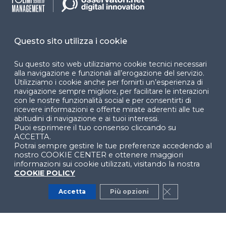
Dichiarazione di
accessibilità
Cookie Center
Questo sito utilizza i cookie
Su questo sito web utilizziamo cookie tecnici necessari
alla navigazione e funzionali all’erogazione del servizio.
Utilizziamo i cookie anche per fornirti un’esperienza di
Facebook
LinkedIn
Instag
navigazione sempre migliore, per facilitare le interazioni
con le nostre funzionalità social e per consentirti di
ricevere informazioni e offerte mirate aderenti alle tue
abitudini di navigazione e ai tuoi interessi.
Puoi esprimere il tuo consenso cliccando su
YouTube
X
ACCETTA.
Potrai sempre gestire le tue preferenze accedendo al
nostro COOKIE CENTER e ottenere maggiori
informazioni sui cookie utilizzati, visitando la nostra
COOKIE POLICY
Accetta
Più opzioni
Close GDPR Co
© 2024 Copyright © Politecnico di Milano Dipartimento
di Ingegneria Gestionale