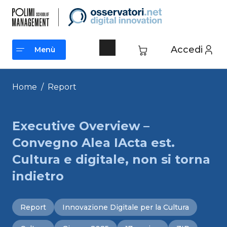
Vai
al
contenuto
Accedi
Menù
Menù
Home
/
Report
Executive Overview –
Convegno Alea IActa est.
Cultura e digitale, non si torna
indietro
Report
Innovazione Digitale per la Cultura