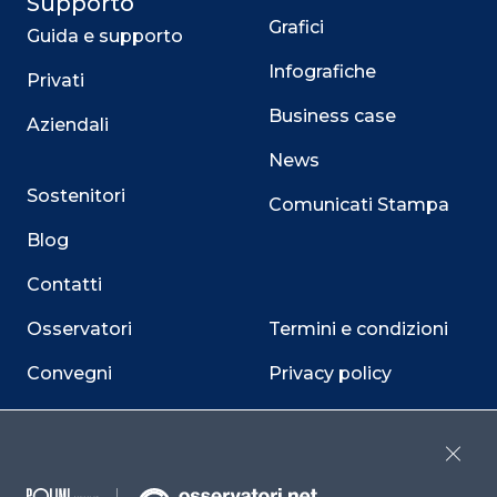
Supporto
Grafici
Guida e supporto
Infografiche
Privati
Business case
Aziendali
News
Sostenitori
Comunicati Stampa
Blog
Contatti
Osservatori
Termini e condizioni
Convegni
Privacy policy
Webinar
Cookie policy
Programmi
Sitemap
Close