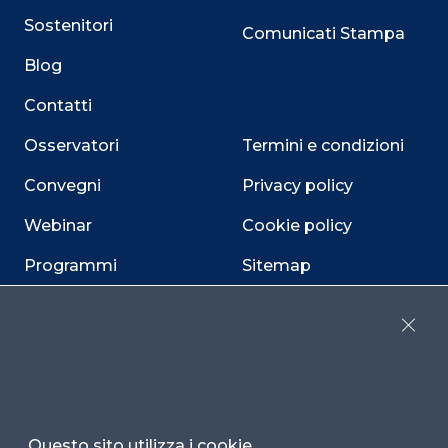
Sostenitori
Comunicati Stampa
Blog
Contatti
Osservatori
Termini e condizioni
Convegni
Privacy policy
Webinar
Cookie policy
Programmi
Sitemap
Dichiarazione di
accessibilità
Close
Cookie Center
Questo sito utilizza i cookie