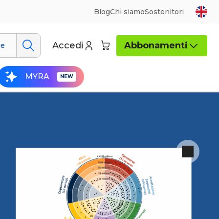
Blog
Chi siamo
Sostenitori
Accedi
Abbonamenti
ue
MYRA