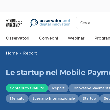
Vai
al
contenuto
Cerca
Osservatori
Convegni
Webinar
Progra
Home
/
Report
Le startup nel Mobile Pay
Contenuto Gratuito
Report
Innovative Payment
Mercato
Scenario Internazionale
Startup
Set