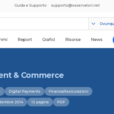
Guida e Supporto
supporto@osservatori.net
Ovunq
mmi
Report
Grafici
Risorse
News
ment & Commerce
s
Digital Payments
Finanza/Assicurazioni
tembre 2014
13 pagine
PDF