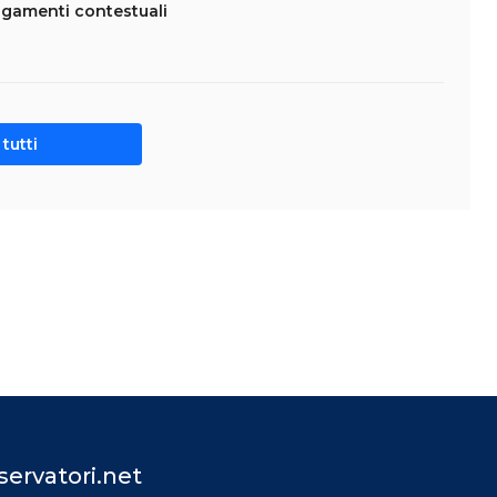
agamenti contestuali
tutti
ervatori.net