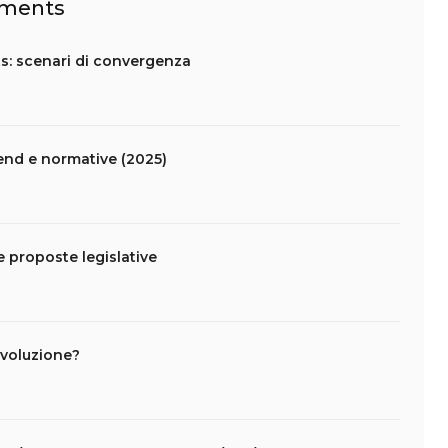
ayments
s: scenari di convergenza
end e normative (2025)
 proposte legislative
ivoluzione?