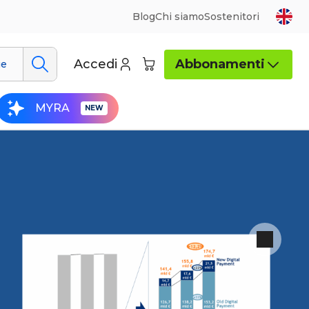
Blog
Chi siamo
Sostenitori
Accedi
Abbonamenti
ue
MYRA