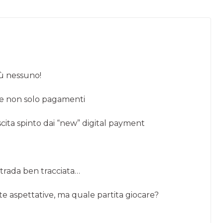
ù nessuno!
e non solo pagamenti
escita spinto dai “new” digital payment
rada ben tracciata…
 aspettative, ma quale partita giocare?