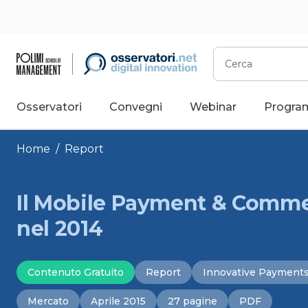
Vai
al
contenuto
Cerca
Osservatori
Convegni
Webinar
Progra
Home
/
Report
Il Mobile Payment & Commer
nel 2014
Contenuto Gratuito
Report
Innovative Payment
Mercato
Aprile 2015
27 pagine
PDF