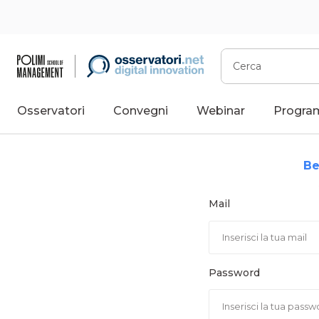
Vai
al
contenuto
Cerca
Osservatori
Convegni
Webinar
Progra
Be
Mail
Password