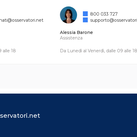
800 033 727
mati@osservatori.net
supporto@osservatori
Alessia Barone
Assistenza
 alle 18
Da Lunedì al Venerdì, dalle 09 alle 1
servatori.net