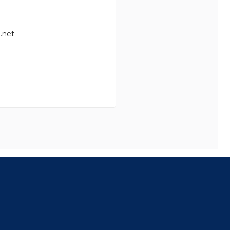
.net
8