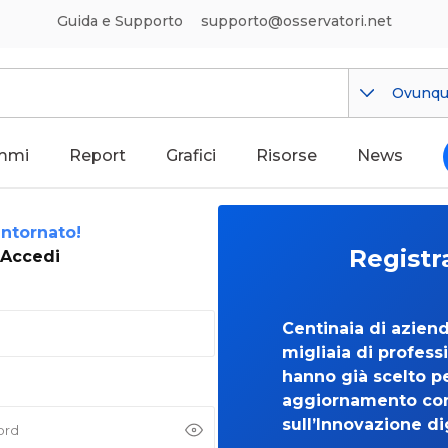
Guida e Supporto
supporto@osservatori.net
Ovunq
mmi
Report
Grafici
Risorse
News
ntornato!
Registr
Accedi
Centinaia di azien
migliaia di professi
hanno già scelto per
aggiornamento co
sull’Innovazione di