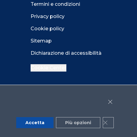
Termini e condizioni
Privacy policy
Cookie policy
Sitemap
Dichiarazione di accessibilità
Cookie Center
Facebook
LinkedIn
Instagram
Close GDPR 
YouTube
X
Accetta
Più opzioni
Close GDPR 