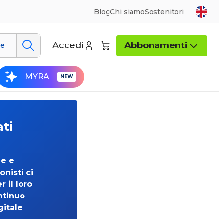
Blog
Chi siamo
Sostenitori
Accedi
Abbonamenti
ue
MYRA
ati
de e
onisti ci
 il loro
ntinuo
gitale