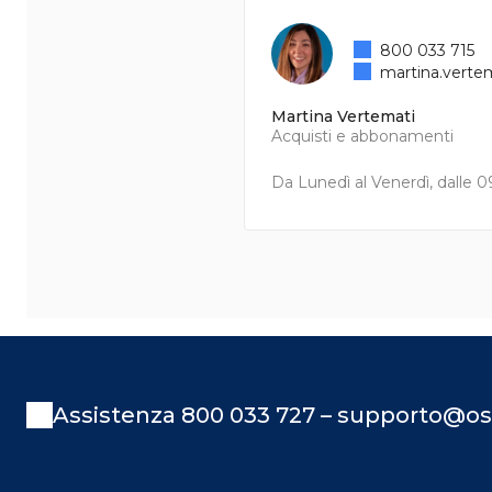
800 033 715
martina.verte
Martina Vertemati
Acquisti e abbonamenti
Da Lunedì al Venerdì, dalle 09
Assistenza 800 033 727 – supporto@os