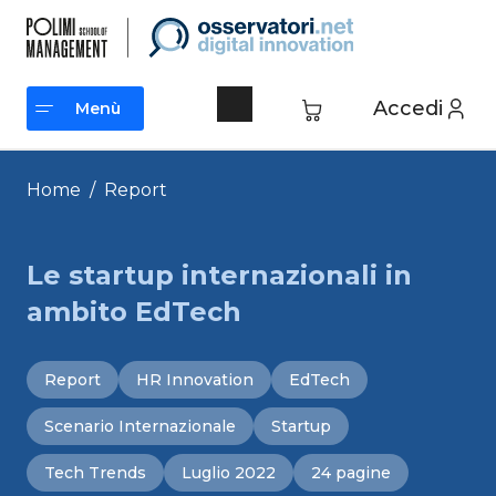
Vai
al
contenuto
Accedi
Menù
Menù
Home
/
Report
Le startup internazionali in
ambito EdTech
Report
HR Innovation
EdTech
Scenario Internazionale
Startup
Tech Trends
Luglio 2022
24 pagine