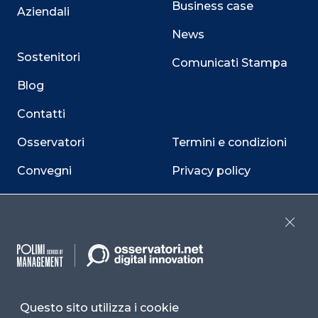
Business case
Aziendali
News
Sostenitori
Comunicati Stampa
Blog
Contatti
Osservatori
Termini e condizioni
Convegni
Privacy policy
Webinar
Cookie policy
Programmi
Sitemap
Close
Dichiarazione di
accessibilità
Cookie Center
Questo sito utilizza i cookie