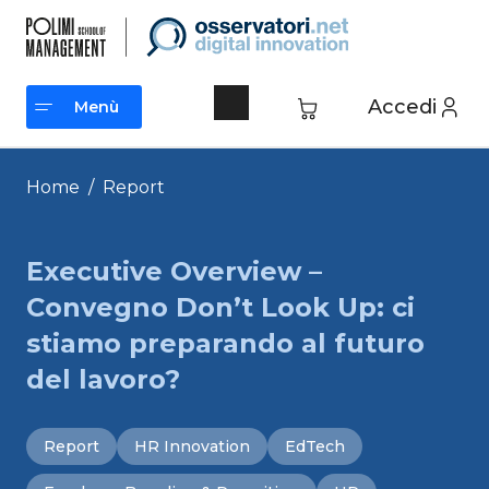
Vai
al
contenuto
Accedi
Menù
Menù
Home
/
Report
Executive Overview –
Convegno Don’t Look Up: ci
stiamo preparando al futuro
del lavoro?
Report
HR Innovation
EdTech