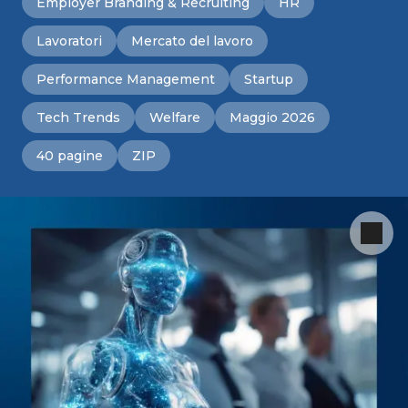
Employer Branding & Recruiting
HR
Lavoratori
Mercato del lavoro
Performance Management
Startup
Tech Trends
Welfare
Maggio 2026
40 pagine
ZIP