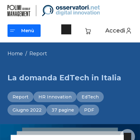
Vai
al
contenuto
Accedi
Menù
Menù
Home
/
Report
La domanda EdTech in Italia
Report
HR Innovation
EdTech
Giugno 2022
37 pagine
PDF