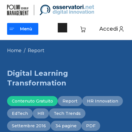
Vai
al
contenuto
Accedi
Menù
Menù
Home
/
Report
Digital Learning
Transformation
Contenuto Gratuito
Report
HR Innovation
EdTech
HR
Tech Trends
Settembre 2016
34 pagine
PDF