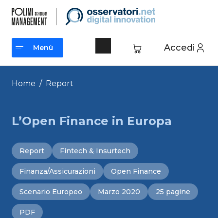
Vai
al
contenuto
Accedi
Menù
Menù
Home
/
Report
L’Open Finance in Europa
Report
Fintech & Insurtech
Finanza/Assicurazioni
Open Finance
Scenario Europeo
Marzo 2020
25 pagine
PDF