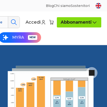
Blog
Chi siamo
Sostenitori
Accedi
Abbonamenti
ue
MYRA