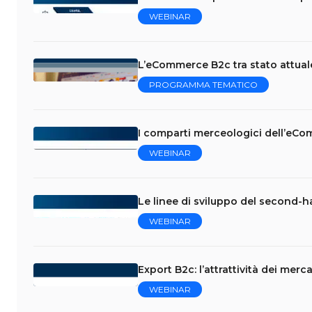
WEBINAR
L’eCommerce B2c tra stato attual
PROGRAMMA TEMATICO
I comparti merceologici dell’eCo
WEBINAR
Le linee di sviluppo del second-
WEBINAR
Export B2c: l’attrattività dei mercat
WEBINAR