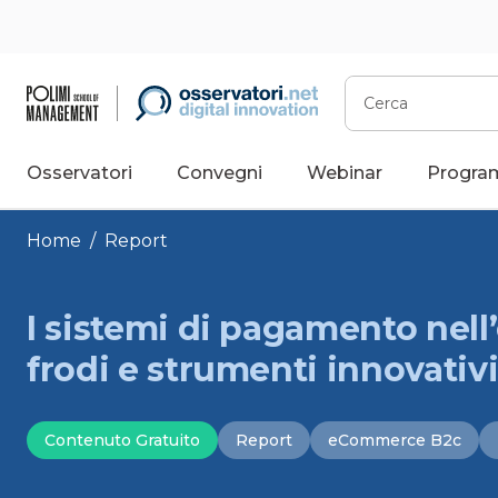
Vai
al
contenuto
Cerca
Osservatori
Convegni
Webinar
Progra
Home
/
Report
I sistemi di pagamento nel
frodi e strumenti innovativ
Contenuto Gratuito
Report
eCommerce B2c