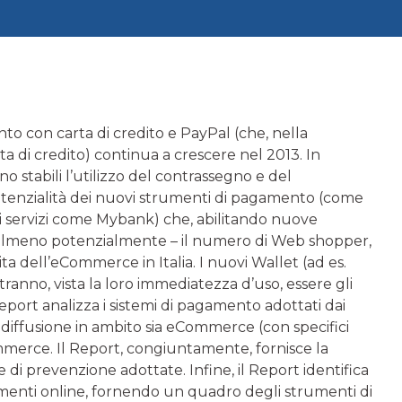
o con carta di credito e PayPal (che, nella
ta di credito) continua a crescere nel 2013. In
o stabili l’utilizzo del contrassegno e del
enzialità dei nuovi strumenti di pagamento (come
o i servizi come Mybank) che, abilitando nuove
 almeno potenzialmente – il numero di Web shopper,
a dell’eCommerce in Italia. I nuovi Wallet (ad es.
ranno, vista la loro immediatezza d’uso, essere gli
Report analizza i sistemi di pagamento adottati dai
 diffusione in ambito sia eCommerce (con specifici
mmerce. Il Report, congiuntamente, fornisce la
e di prevenzione adottate. Infine, il Report identifica
gamenti online, fornendo un quadro degli strumenti di