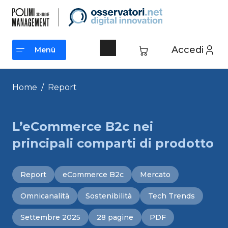
Vai
al
contenuto
Accedi
Menù
Menù
Home
/
Report
L’eCommerce B2c nei
principali comparti di prodotto
Report
eCommerce B2c
Mercato
Omnicanalità
Sostenibilità
Tech Trends
Settembre 2025
28 pagine
PDF