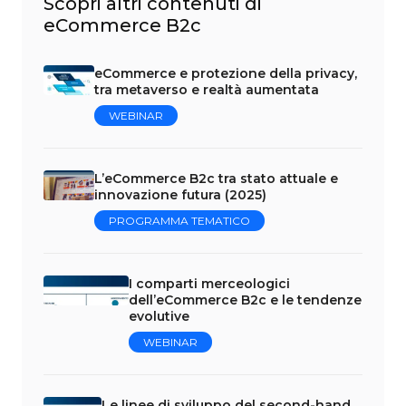
Scopri altri contenuti di
eCommerce B2c
eCommerce e protezione della privacy,
tra metaverso e realtà aumentata
WEBINAR
L’eCommerce B2c tra stato attuale e
innovazione futura (2025)
PROGRAMMA TEMATICO
I comparti merceologici
dell’eCommerce B2c e le tendenze
evolutive
WEBINAR
Le linee di sviluppo del second-hand