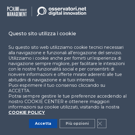
Cookie Center
Questo sito utilizza i cookie
Facebook
LinkedIn
Instag
Su questo sito web utilizziamo cookie tecnici necessari
alla navigazione e funzionali all’erogazione del servizio.
Utilizziamo i cookie anche per fornirti un’esperienza di
navigazione sempre migliore, per facilitare le interazioni
YouTube
X
con le nostre funzionalità social e per consentirti di
ricevere informazioni e offerte mirate aderenti alle tue
abitudini di navigazione e ai tuoi interessi.
Puoi esprimere il tuo consenso cliccando su
ACCETTA.
Potrai sempre gestire le tue preferenze accedendo al
nostro COOKIE CENTER e ottenere maggiori
informazioni sui cookie utilizzati, visitando la nostra
COOKIE POLICY
© 2024 Copyright © Politecnico di Milano Dipartimento
di Ingegneria Gestionale
Accetta
Più opzioni
Close GDPR Co