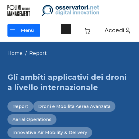
Vai
al
contenuto
Accedi
Menù
Menù
Home
/
Report
Gli ambiti applicativi dei droni
a livello internazionale
Report
Droni e Mobilità Aerea Avanzata
Aerial Operations
Innovative Air Mobility & Delivery