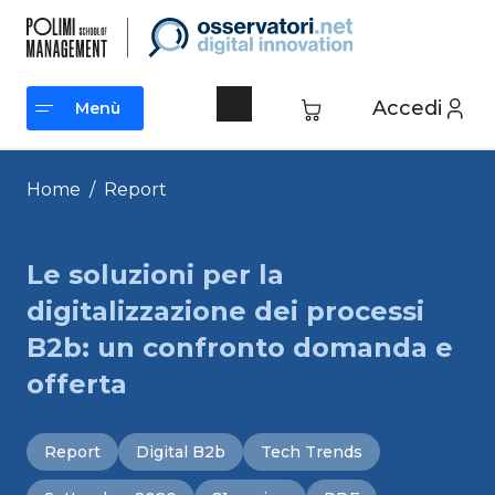
Vai
al
contenuto
Accedi
Menù
Menù
Home
/
Report
Le soluzioni per la
digitalizzazione dei processi
B2b: un confronto domanda e
offerta
Report
Digital B2b
Tech Trends