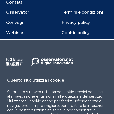
Contatti
Osservatori
Termini e condizioni
Convegni
Privacy policy
Webinar
Cookie policy
Programmi
Sitemap
Close
Dichiarazione di
accessibilità
Cookie Center
Questo sito utilizza i cookie
Su questo sito web utilizziamo cookie tecnici necessari
Facebook
LinkedIn
Instag
alla navigazione e funzionali all’erogazione del servizio.
Utilizziamo i cookie anche per fornirti un’esperienza di
navigazione sempre migliore, per facilitare le interazioni
con le nostre funzionalità social e per consentirti di