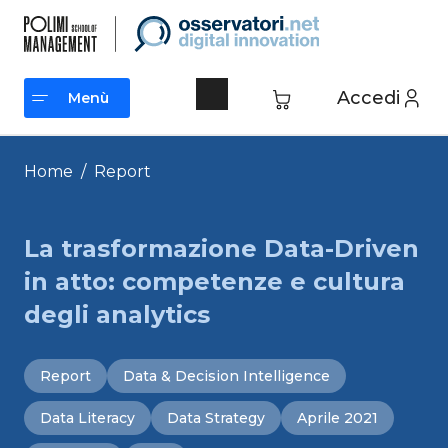
Vai
al
contenuto
Accedi
Menù
Menù
Home
/
Report
La trasformazione Data-Driven
in atto: competenze e cultura
degli analytics
Report
Data & Decision Intelligence
Data Literacy
Data Strategy
Aprile 2021