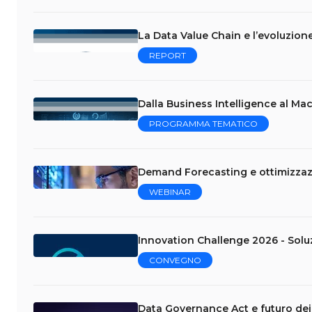
La Data Value Chain e l’evoluzion
REPORT
Dalla Business Intelligence al Mac
PROGRAMMA TEMATICO
Demand Forecasting e ottimizzazi
WEBINAR
Innovation Challenge 2026 - Soluzio
CONVEGNO
Data Governance Act e futuro dei