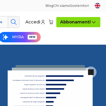
Blog
Chi siamo
Sostenitori
Accedi
Abbonamenti
ue
MYRA