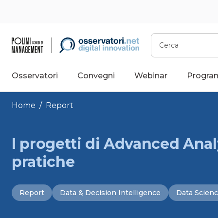
Vai
al
contenuto
Cerca
Osservatori
Convegni
Webinar
Progra
Home
/
Report
I progetti di Advanced Anal
pratiche
Report
Data & Decision Intelligence
Data Scien