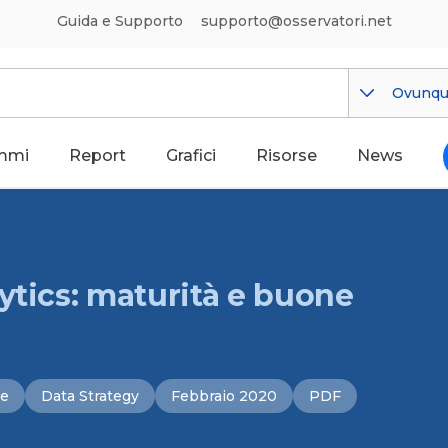
Guida e Supporto
supporto@osservatori.net
Ovunq
mmi
Report
Grafici
Risorse
News
ytics: maturità e buone
ce
Data Strategy
Febbraio 2020
PDF