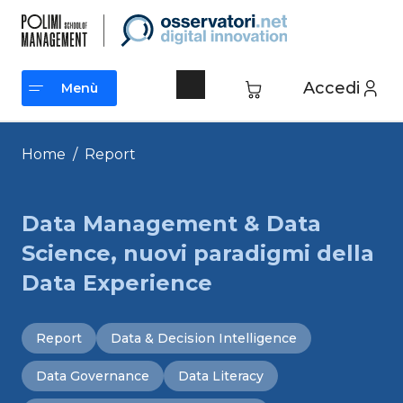
Vai
al
contenuto
Accedi
Menù
Menù
Home
/
Report
Data Management & Data
Science, nuovi paradigmi della
Data Experience
Report
Data & Decision Intelligence
Data Governance
Data Literacy