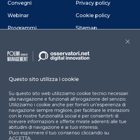
Convegni
Privacy policy
Webinar
Cookie policy
Programmi
Sitemap
Dichiarazione di
Close
accessibilità
Cookie Center
Questo sito utilizza i cookie
Su questo sito web utilizziamo cookie tecnici necessari
Facebook
LinkedIn
Instag
alla navigazione e funzionali all’erogazione del servizio.
Utilizziamo i cookie anche per fornirti un’esperienza di
navigazione sempre migliore, per facilitare le interazioni
con le nostre funzionalità social e per consentirti di
YouTube
X
ricevere informazioni e offerte mirate aderenti alle tue
abitudini di navigazione e ai tuoi interessi.
Puoi esprimere il tuo consenso cliccando su
ACCETTA.