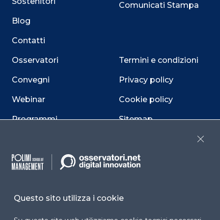
Sostenitori
Comunicati Stampa
Blog
Contatti
Osservatori
Termini e condizioni
Convegni
Privacy policy
Webinar
Cookie policy
Programmi
Sitemap
Dichiarazione di
Close
accessibilità
Cookie Center
Questo sito utilizza i cookie