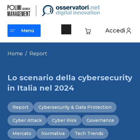
Vai
al
contenuto
Accedi
Menù
Menù
Home
/
Report
Lo scenario della cybersecurity
in Italia nel 2024
Report
Cybersecurity & Data Protection
Cyber Attack
Cyber Risk
Governance
Mercato
Normativa
Tech Trends