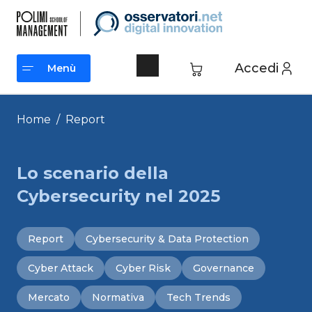
Vai
al
contenuto
Accedi
Menù
Menù
Home
/
Report
Lo scenario della
Cybersecurity nel 2025
Report
Cybersecurity & Data Protection
Cyber Attack
Cyber Risk
Governance
Mercato
Normativa
Tech Trends