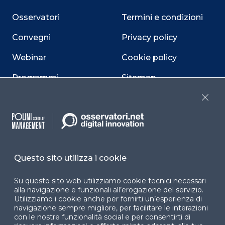
Osservatori
Termini e condizioni
Convegni
Privacy policy
Webinar
Cookie policy
Programmi
Sitemap
Dichiarazione di
Close
accessibilità
Cookie Center
Questo sito utilizza i cookie
Su questo sito web utilizziamo cookie tecnici necessari
Facebook
LinkedIn
Instag
alla navigazione e funzionali all’erogazione del servizio.
Utilizziamo i cookie anche per fornirti un’esperienza di
navigazione sempre migliore, per facilitare le interazioni
con le nostre funzionalità social e per consentirti di
YouTube
X