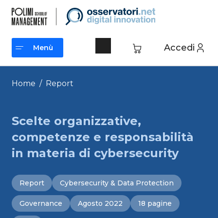
Vai
al
contenuto
Accedi
Menù
Menù
Home
/
Report
Scelte organizzative,
competenze e responsabilità
in materia di cybersecurity
Report
Cybersecurity & Data Protection
Governance
Agosto 2022
18 pagine