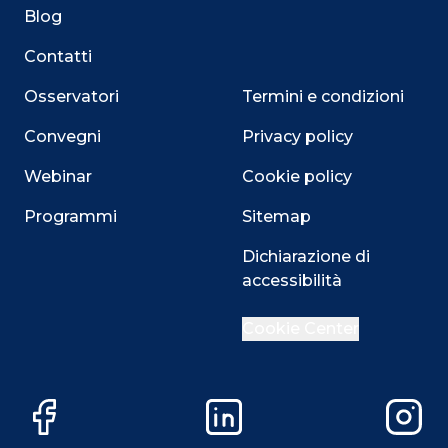
Blog
Contatti
Osservatori
Termini e condizioni
Convegni
Privacy policy
Webinar
Cookie policy
Programmi
Sitemap
Close
Dichiarazione di
accessibilità
Cookie Center
Questo sito utilizza i cookie
Su questo sito web utilizziamo cookie tecnici necessari
Facebook
LinkedIn
Instag
alla navigazione e funzionali all’erogazione del servizio.
Utilizziamo i cookie anche per fornirti un’esperienza di