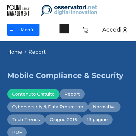
Vai
al
contenuto
Accedi
Menù
Menù
Home
/
Report
Mobile Compliance & Security
Contenuto Gratuito
Report
Cybersecurity & Data Protection
Normativa
Tech Trends
Giugno 2016
13 pagine
PDF