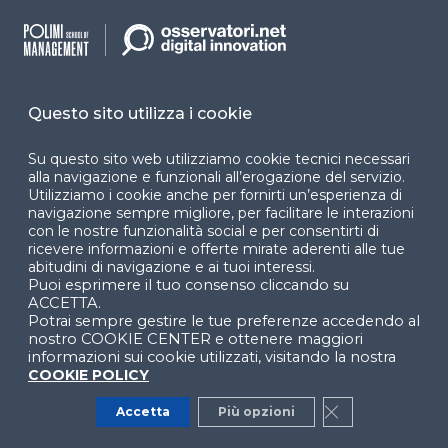
Programmi
Sitemap
Close
Dichiarazione di
accessibilità
Cookie Center
Questo sito utilizza i cookie
Su questo sito web utilizziamo cookie tecnici necessari
alla navigazione e funzionali all’erogazione del servizio.
Utilizziamo i cookie anche per fornirti un’esperienza di
Facebook
LinkedIn
Instag
navigazione sempre migliore, per facilitare le interazioni
con le nostre funzionalità social e per consentirti di
ricevere informazioni e offerte mirate aderenti alle tue
abitudini di navigazione e ai tuoi interessi.
Puoi esprimere il tuo consenso cliccando su
YouTube
X
ACCETTA.
Potrai sempre gestire le tue preferenze accedendo al
nostro COOKIE CENTER e ottenere maggiori
informazioni sui cookie utilizzati, visitando la nostra
COOKIE POLICY
Accetta
Più opzioni
Close GDPR Co
© 2024 Copyright © Politecnico di Milano Dipartimento