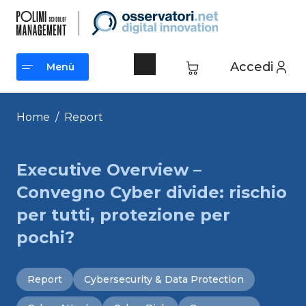
Vai
al
contenuto
Accedi
Menù
Menù
Home
/
Report
Executive Overview –
Convegno Cyber divide: rischio
per tutti, protezione per
pochi?
Report
Cybersecurity & Data Protection