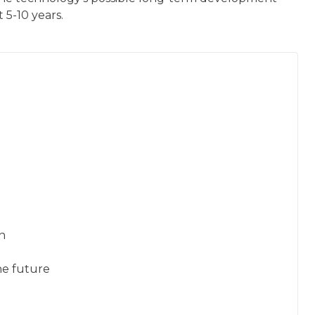
t 5-10 years.
n
he future