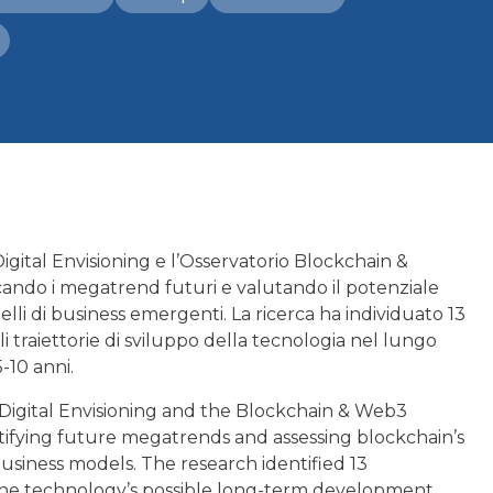
 Digital Envisioning e l’Osservatorio Blockchain &
ficando i megatrend futuri e valutando il potenziale
lli di business emergenti. La ricerca ha individuato 13
i traiettorie di sviluppo della tecnologia nel lungo
-10 anni.
 Digital Envisioning and the Blockchain & Web3
entifying future megatrends and assessing blockchain’s
usiness models. The research identified 13
 the technology’s possible long-term development