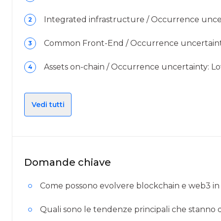
Integrated infrastructure / Occurrence uncer
2
Common Front-End / Occurrence uncertainty:
3
Assets on-chain / Occurrence uncertainty: Lo
4
Vedi tutti
Domande chiave
Come possono evolvere blockchain e web3 in
Quali sono le tendenze principali che stanno 