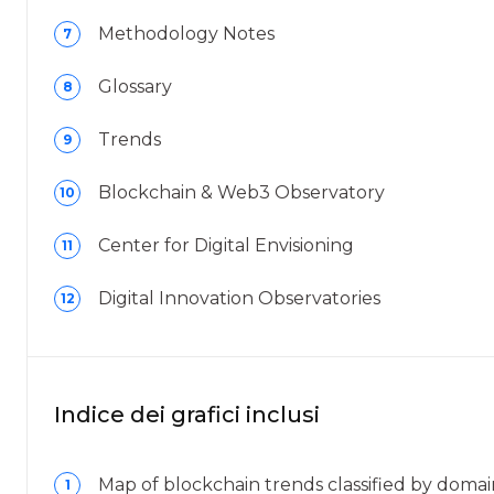
Methodology Notes
7
Glossary
8
Trends
9
Blockchain & Web3 Observatory
10
Center for Digital Envisioning
11
Digital Innovation Observatories
12
Indice dei grafici inclusi
Map of blockchain trends classified by doma
1