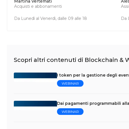
Martina Vertemati
Ale
Acquisti e abbonamenti
Ass
Da Lunedì al Venerdì, dalle 09 alle 18
Da L
Scopri altri contenuti di Blockchain &
I token per la gestione degli eve
WEBINAR
Dai pagamenti programmabili al
WEBINAR