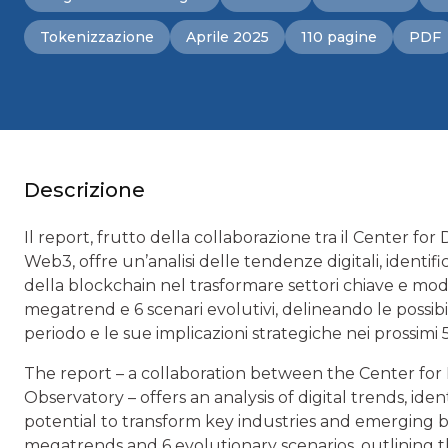
Tokenizzazione
Aprile 2025
110 pagine
PDF
Descrizione
Il report, frutto della collaborazione tra il Center for
Web3, offre un’analisi delle tendenze digitali, identi
della blockchain nel trasformare settori chiave e mode
megatrend e 6 scenari evolutivi, delineando le possibil
periodo e le sue implicazioni strategiche nei prossimi 5
The report – a collaboration between the Center for
Observatory – offers an analysis of digital trends, id
potential to transform key industries and emerging b
megatrends and 6 evolutionary scenarios, outlining