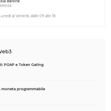
ssia Barone
istenza
unedì al Venerdì, dalle 09 alle 18
 Web3
nti: POAP e Token Gating
la moneta programmabile