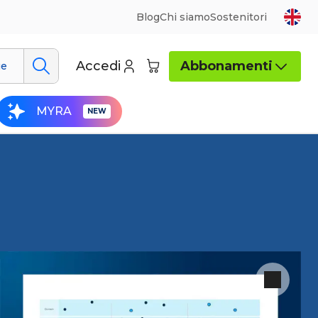
Blog
Chi siamo
Sostenitori
Accedi
Abbonamenti
ue
MYRA