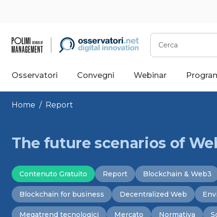
Vai
al
contenuto
Cerca
Osservatori
Convegni
Webinar
Progra
Home
/
Report
The future scenarios of We
Contenuto Gratuito
Report
Blockchain & Web3
Blockchain for business
Decentralized Web
Env
Megatrend tecnologici
Mercato
Normativa
S