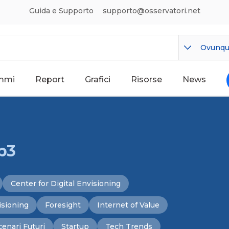
Guida e Supporto
supporto@osservatori.net
Ovunq
mmi
Report
Grafici
Risorse
News
b3
Center for Digital Envisioning
isioning
Foresight
Internet of Value
cenari Futuri
Startup
Tech Trends