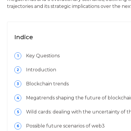
trajectories and its strategic implications over the nex
Indice
Key Questions
1
Introduction
2
Blockchain trends
3
Megatrends shaping the future of blockchai
4
Wild cards: dealing with the uncertainty of t
5
Possible future scenarios of web3
6