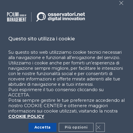
Programmi
Sitemap
Close
Dichiarazione di
accessibilità
Cookie Center
Questo sito utilizza i cookie
Su questo sito web utilizziamo cookie tecnici necessari
alla navigazione e funzionali all’erogazione del servizio.
Utilizziamo i cookie anche per fornirti un’esperienza di
Facebook
LinkedIn
Instag
navigazione sempre migliore, per facilitare le interazioni
con le nostre funzionalità social e per consentirti di
ricevere informazioni e offerte mirate aderenti alle tue
abitudini di navigazione e ai tuoi interessi.
Puoi esprimere il tuo consenso cliccando su
YouTube
X
ACCETTA.
Potrai sempre gestire le tue preferenze accedendo al
nostro COOKIE CENTER e ottenere maggiori
informazioni sui cookie utilizzati, visitando la nostra
COOKIE POLICY
Accetta
Più opzioni
Close GDPR Co