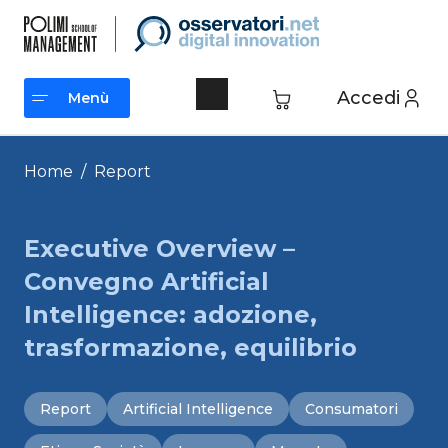
Vai
al
contenuto
Accedi
Menù
Menù
Home
/
Report
Executive Overview –
Convegno Artificial
Intelligence: adozione,
trasformazione, equilibrio
Report
Artificial Intelligence
Consumatori