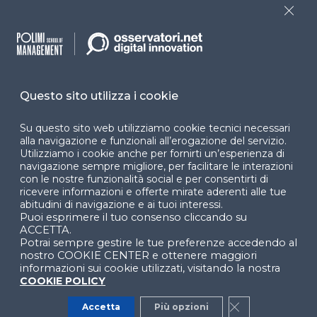
accessibilità
Close
Cookie Center
Questo sito utilizza i cookie
Facebook
LinkedIn
Instag
Su questo sito web utilizziamo cookie tecnici necessari
alla navigazione e funzionali all’erogazione del servizio.
Utilizziamo i cookie anche per fornirti un’esperienza di
navigazione sempre migliore, per facilitare le interazioni
YouTube
X
con le nostre funzionalità social e per consentirti di
ricevere informazioni e offerte mirate aderenti alle tue
abitudini di navigazione e ai tuoi interessi.
Puoi esprimere il tuo consenso cliccando su
ACCETTA.
Potrai sempre gestire le tue preferenze accedendo al
nostro COOKIE CENTER e ottenere maggiori
informazioni sui cookie utilizzati, visitando la nostra
COOKIE POLICY
© 2024 Copyright © Politecnico di Milano Dipartimento
di Ingegneria Gestionale
Accetta
Più opzioni
Close GDPR Co