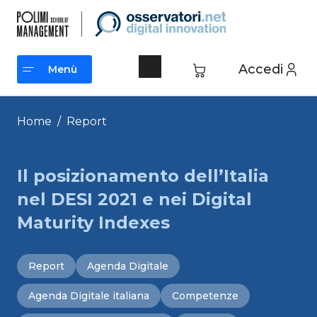
Vai
al
contenuto
Accedi
Menù
Menù
Home
/
Report
Il posizionamento dell’Italia
nel DESI 2021 e nei Digital
Maturity Indexes
Report
Agenda Digitale
Agenda Digitale italiana
Competenze