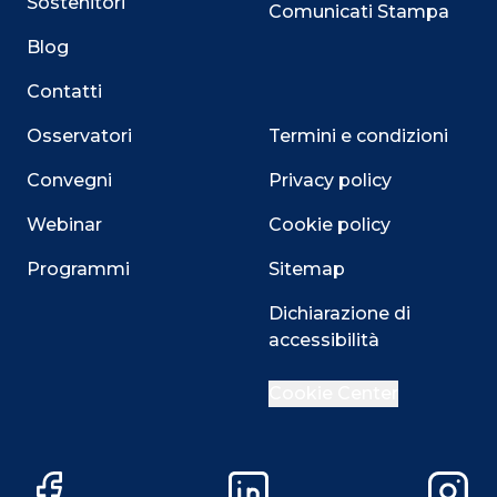
Sostenitori
Comunicati Stampa
Blog
Contatti
Osservatori
Termini e condizioni
Convegni
Privacy policy
Webinar
Cookie policy
Programmi
Sitemap
Close
Dichiarazione di
accessibilità
Cookie Center
Questo sito utilizza i cookie
Su questo sito web utilizziamo cookie tecnici necessari