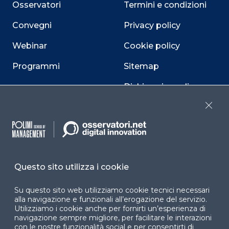
Osservatori
Termini e condizioni
Convegni
Privacy policy
Webinar
Cookie policy
Programmi
Sitemap
Dichiarazione di
accessibilità
Close
Cookie Center
Questo sito utilizza i cookie
Facebook
LinkedIn
Instag
Su questo sito web utilizziamo cookie tecnici necessari
alla navigazione e funzionali all’erogazione del servizio.
Utilizziamo i cookie anche per fornirti un’esperienza di
YouTube
X
navigazione sempre migliore, per facilitare le interazioni
con le nostre funzionalità social e per consentirti di