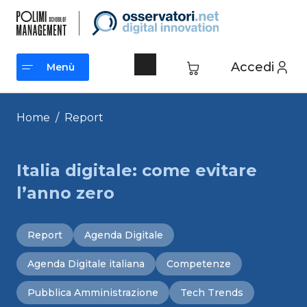
Vai
al
contenuto
Accedi
Menù
Menù
Home
/
Report
Italia digitale: come evitare
l’anno zero
Report
Agenda Digitale
Agenda Digitale italiana
Competenze
Pubblica Amministrazione
Tech Trends