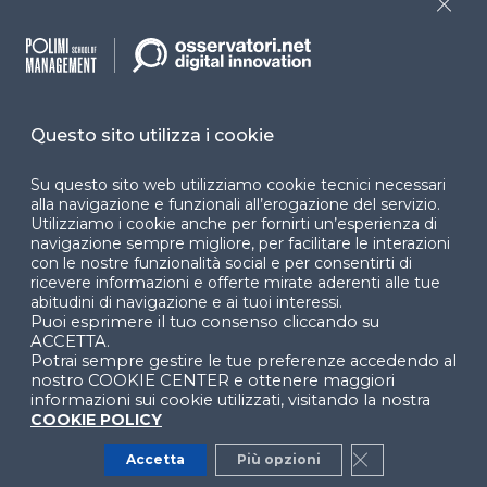
Close
Cookie Center
Questo sito utilizza i cookie
Facebook
LinkedIn
Instag
Su questo sito web utilizziamo cookie tecnici necessari
alla navigazione e funzionali all’erogazione del servizio.
Utilizziamo i cookie anche per fornirti un’esperienza di
YouTube
X
navigazione sempre migliore, per facilitare le interazioni
con le nostre funzionalità social e per consentirti di
ricevere informazioni e offerte mirate aderenti alle tue
abitudini di navigazione e ai tuoi interessi.
Puoi esprimere il tuo consenso cliccando su
ACCETTA.
Potrai sempre gestire le tue preferenze accedendo al
nostro COOKIE CENTER e ottenere maggiori
informazioni sui cookie utilizzati, visitando la nostra
© 2024 Copyright © Politecnico di Milano Dipartimento
COOKIE POLICY
di Ingegneria Gestionale
Accetta
Più opzioni
Close GDPR Co