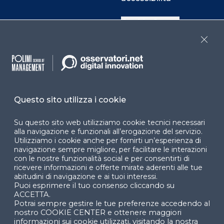
Cookie Center
Close
Facebook
LinkedIn
Instag
Questo sito utilizza i cookie
YouTube
X
Su questo sito web utilizziamo cookie tecnici necessari
alla navigazione e funzionali all’erogazione del servizio.
Utilizziamo i cookie anche per fornirti un’esperienza di
navigazione sempre migliore, per facilitare le interazioni
con le nostre funzionalità social e per consentirti di
ricevere informazioni e offerte mirate aderenti alle tue
abitudini di navigazione e ai tuoi interessi.
Puoi esprimere il tuo consenso cliccando su
© 2024 Copyright © Politecnico di Milano Dipartimento
ACCETTA.
di Ingegneria Gestionale
Potrai sempre gestire le tue preferenze accedendo al
nostro COOKIE CENTER e ottenere maggiori
informazioni sui cookie utilizzati, visitando la nostra