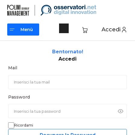
Vai
al
contenuto
Accedi
Menù
Menù
Bentornato!
Accedi
Mail
Password
Ricordami