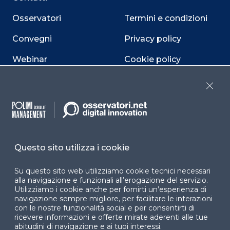
Osservatori
Termini e condizioni
Convegni
Privacy policy
Webinar
Cookie policy
Programmi
Sitemap
Close
Dichiarazione di
accessibilità
Cookie Center
Questo sito utilizza i cookie
Su questo sito web utilizziamo cookie tecnici necessari
alla navigazione e funzionali all’erogazione del servizio.
Facebook
LinkedIn
Instag
Utilizziamo i cookie anche per fornirti un’esperienza di
navigazione sempre migliore, per facilitare le interazioni
con le nostre funzionalità social e per consentirti di
ricevere informazioni e offerte mirate aderenti alle tue
abitudini di navigazione e ai tuoi interessi.
YouTube
X