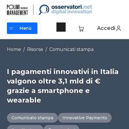
Vai
al
contenuto
Accedi
Menù
Menù
Home
/
Risorse
/
Comunicati stampa
I pagamenti innovativi in Italia
valgono oltre 3,1 mld di €
grazie a smartphone e
wearable
Comunicato stampa
Innovative Payments