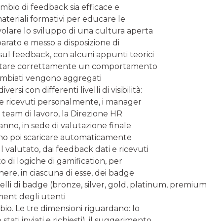
ambio di feedback sia efficace e
ateriali formativi per educare le
olare lo sviluppo di una cultura aperta
eparato e messo a disposizione di
sul feedback, con alcuni appunti teorici
valutare correttamente un comportamento
scambiati vengono aggregati
rsi con differenti livelli di visibilità:
 e ricevuti personalmente, i manager
 team di lavoro, la Direzione HR
 anno, in sede di valutazione finale
ono poi scaricare automaticamente
l valutato, dai feedback dati e ricevuti
to di logiche di gamification, per
ere, in ciascuna di esse, dei badge
livelli di badge (bronze, silver, gold, platinum, premium
ment degli utenti
io. Le tre dimensioni riguardano: lo
ti inviati e richiesti), il suggerimento