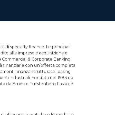
zi di specialty finance. Le principali
redito alle imprese e acquisizione e
onte Commercial & Corporate Banking,
à finanziarie con un’offerta completa
estment, finanza strutturata, leasing
nti industriali. Fondata nel 1983 da
a da Ernesto Fürstenberg Fassio, è
 di allineare le pratiche e le modalità