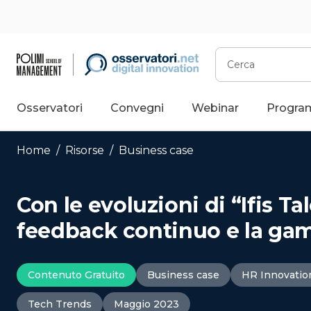
Vai
al
contenuto
Cerca
Osservatori
Convegni
Webinar
Progra
Home
/
Risorse
/
Business case
Con le evoluzioni di “Ifis Ta
feedback continuo e la gam
Contenuto Gratuito
Business case
HR Innovatio
Tech Trends
Maggio 2023