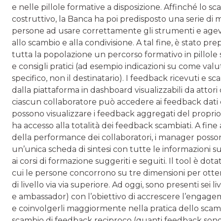
e nelle pillole formative a disposizione. Affinché lo sc
costruttivo, la Banca ha poi predisposto una serie di m
persone ad usare correttamente gli strumenti e agev
allo scambio e alla condivisione. A tal fine, è stato pr
tutta la popolazione un percorso formativo in pillole 
e consigli pratici (ad esempio indicazioni su come 
specifico, non il destinatario). I feedback ricevuti e 
dalla piattaforma in dashboard visualizzabili da attori dive
ciascun collaboratore può accedere ai feedback dati
possono visualizzare i feedback aggregati del proprio
ha accesso alla totalità dei feedback scambiati. A fine
della performance dei collaboratori, i manager poss
un’unica scheda di sintesi con tutte le informazioni su
ai corsi di formazione suggeriti e seguiti. Il tool è dota
cui le persone concorrono su tre dimensioni per otten
di livello via via superiore. Ad oggi, sono presenti sei 
e ambassador) con l’obiettivo di accrescere l’engage
e coinvolgerli maggiormente nella pratica dello scamb
scambio di feedback reciproco (quanti feedback sono sta