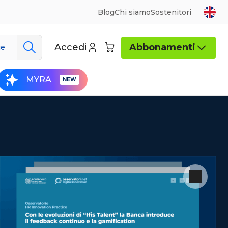
Blog
Chi siamo
Sostenitori
Accedi
Abbonamenti
ue
MYRA