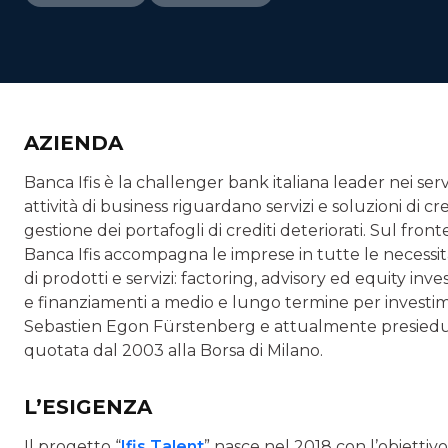
AZIENDA
Banca Ifis è la challenger bank italiana leader nei servi
attività di business riguardano servizi e soluzioni di c
gestione dei portafogli di crediti deteriorati. Sul fr
Banca Ifis accompagna le imprese in tutte le necessit
di prodotti e servizi: factoring, advisory ed equity inv
e finanziamenti a medio e lungo termine per investime
Sebastien Egon Fürstenberg e attualmente presiedut
quotata dal 2003 alla Borsa di Milano.
L’ESIGENZA
Il progetto “
Ifis Talent
” nasce nel 2018 con l’obiettivo