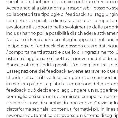
specifico un tool per lo scambio continuo e reciproco
Accedendo alla piattaforma i responsabili possono sce
collaboratori tre tipologie di feedback: sul raggiungim
competenza specifica dimostrata o su un comportame
avvalorare il supporto nello svolgimento delle propri
inclusi) hanno poi la possibilità di richiedere attivam
Nel caso di Feedback dai colleghi, appartenenti anche
le tipologie di feedback che possono essere dati ri
/ comportamenti attuati e quello di ringraziamento. C
sistema è aggiornato rispetto al nuovo modello di co
Banca e offre quindi la possibilità di scegliere tra un 
L’assegnazione del feedback avviene attraverso due mo
che identificano il livello di competenza e compor
in maniera più dettagliata l’assegnazione del punteggio
feedback può decidere di aggiungere un suggerimento
per migliorarsi su quel determinato comportamento
circolo virtuoso di scambio di conoscenze. Grazie agli al
piattaforma segnala i contenuti formativi più in linea
avviene in automatico, attraverso un sistema di tag r