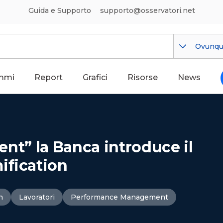
Guida e Supporto
supporto@osservatori.net
Ovunq
mmi
Report
Grafici
Risorse
News
lent” la Banca introduce il
ification
n
Lavoratori
Performance Management