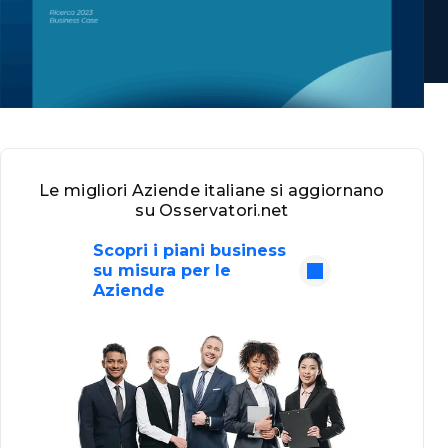
Le migliori Aziende italiane si aggiornano
su Osservatori.net
Scopri i piani business
su misura per le
Aziende