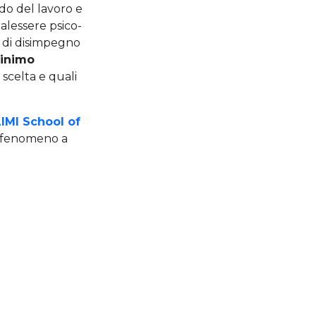
do del lavoro e
alessere psico-
o di disimpegno
inimo
 scelta e quali
IMI School of
o fenomeno a