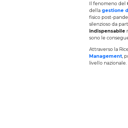
Il fenomeno del
della
gestione 
fisico post-pand
silenzioso da par
indispensabile
r
sono le consegue
Attraverso la Rice
Management
, 
livello nazionale.