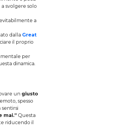
e a svolgere solo
evitabilmente a
nato dalla
Great
ciare il proprio
damentale per
questa dinamica.
trovare un
giusto
remoto, spesso
sentirsi
e mai.”
Questa
lte riducendo il