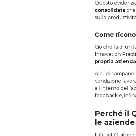
Questo evidenz
consolidata
che 
sulla produttività
Come riconos
Ciò che fa di un 
Innovation Practi
propria azienda
Alcuni campanelli
condizione lavora
all’interno dell’
feedback e, infin
Perché il 
le aziende
Il Quiet Quitting