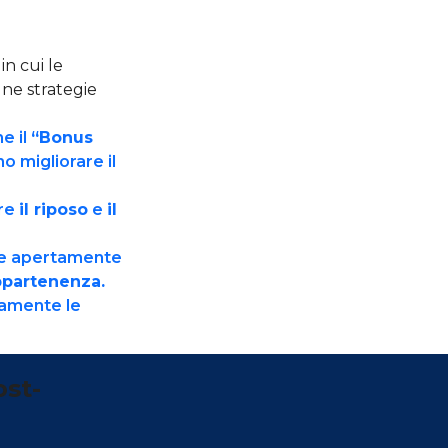
n cui le
une strategie
e il
“Bonus
o migliorare il
ire
il riposo
e
il
are apertamente
ppartenenza.
uamente le
ost-