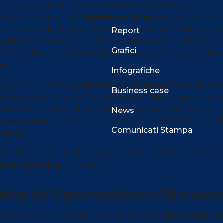
, le aspettative dei lavoratori sono profondamente mutat
ntà di dare un nuovo
significato al lavoro
, sentendo di 
 all’interno del proprio contesto lavorativo. Dall’altra, pe
Report
-fisico
, conseguenza delle restrizioni sociali vissute e del
Grafici
OMS, i disturbi di ansia e depressione sono cresciuti fino 
one
.
Infografiche
pio, è stato approvato il
“Bonus Psicologo,”
segnale che 
Business case
endo un ruolo prioritario anche nei piani strategici gove
za delle aziende lo ha riconosciuto come una priorità. U
News
 lavoratori
“sta bene” sotto i tre aspetti del benessere:
f
Comunicati Stampa
ociale
.
ciò che, quindi, ha dato origine a due tendenze preoccup
Quiet Quitting
, appunto.
ting: Un’Opportunità per Rinnovare
g
non è solo un problema, ma anche un’
opportunità per