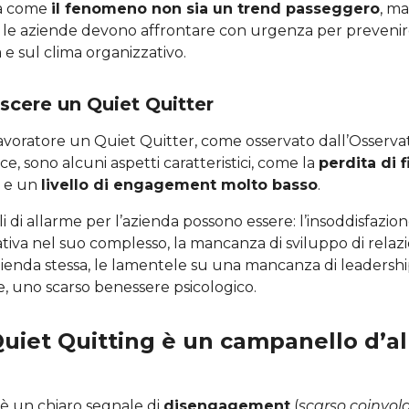
ia come
il fenomeno non sia un trend passeggero
, m
le aziende devono affrontare con urgenza per prevenire
 e sul clima organizzativo.
cere un Quiet Quitter
lavoratore un Quiet Quitter, come osservato dall’Osserva
ce, sono alcuni aspetti caratteristici, come la
perdita di f
e un
livello di engagement molto basso
.
 di allarme per l’azienda possono essere: l’insoddisfazion
tiva nel suo complesso, la mancanza di sviluppo di relaz
azienda stessa, le lamentele su una mancanza di leadershi
e, uno scarso benessere psicologico.
Quiet Quitting è un campanello d’a
 è un chiaro segnale di
disengagement
(
scarso coinvol