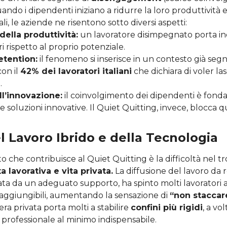
uando i dipendenti iniziano a ridurre la loro produttività 
iali, le aziende ne risentono sotto diversi aspetti:
ella produttività:
un lavoratore disimpegnato porta in
ori rispetto al proprio potenziale.
etention:
il fenomeno si inserisce in un contesto già seg
 con il
42% dei lavoratori italiani
che dichiara di voler las
.
l’innovazione:
il coinvolgimento dei dipendenti è fon
e soluzioni innovative. Il Quiet Quitting, invece, blocca 
el Lavoro Ibrido e della Tecnologia
 che contribuisce al Quiet Quitting è la difficoltà nel 
ta lavorativa e vita privata.
La diffusione del lavoro da 
 da un adeguato supporto, ha spinto molti lavoratori a 
ggiungibili, aumentando la sensazione di
“non staccar
era privata porta molti a stabilire
confini più rigidi
, a vo
professionale al minimo indispensabile.