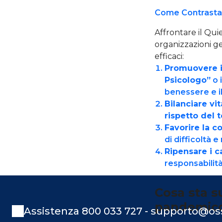
Come Contrastare
Affrontare il Qui
organizzazioni ge
efficaci:
Promuovere i
Psicologo”
o 
benessere e il
Bilanciare vit
rispetto del 
Favorire la c
di difficoltà 
Ripensare i ca
responsabilità
Cosa sta s
pandemic
Assistenza 800 033 727 - supporto@oss