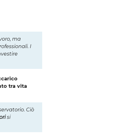
voro, ma
ofessionali. I
nvestire
ccarico
to tra vita
ervatorio. Ciò
ori
si