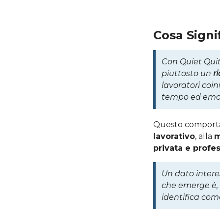
Cosa Signi
Con Quiet Quit
piuttosto un
r
lavoratori coi
tempo ed emozi
Questo comportam
lavorativo
, alla
m
privata e profe
Un dato intere
che emerge è, i
identifica com