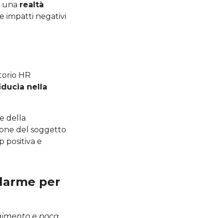
a una
realtà
 impatti negativi
torio HR
iducia nella
e della
ione del soggetto
p positiva e
llarme per
gimento e poca