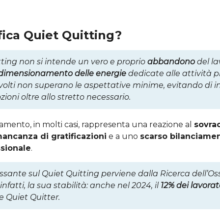
fica Quiet Quitting?
ting non si intende un vero e proprio
abbandono
del la
idimensionamento delle energie
dedicate alle attività pr
nvolti non superano le aspettative minime, evitando di i
oni oltre allo stretto necessario.
ento, in molti casi, rappresenta una reazione al
sovra
ancanza di gratificazioni
e a uno
scarso bilanciamen
ssionale
.
ssante sul Quiet Quitting perviene dalla Ricerca dell’Oss
nfatti, la sua stabilità: anche nel 2024, il
12% dei lavorat
e Quiet Quitter.