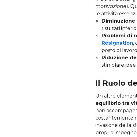
motivazione
). Q
le attività essenz
Diminuzione d
risultati inferi
Problemi di r
Resignation
,
posto di lavoro
Riduzione del
stimolare idee 
Il Ruolo d
Un altro elemento
equilibrio tra vi
non accompagnata
costantemente ra
invasione della sf
proprio impegno 