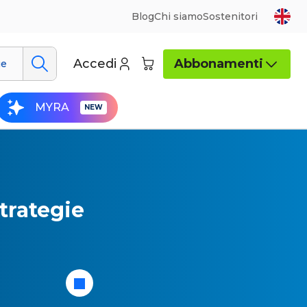
Blog
Chi siamo
Sostenitori
Accedi
Abbonamenti
ue
MYRA
strategie