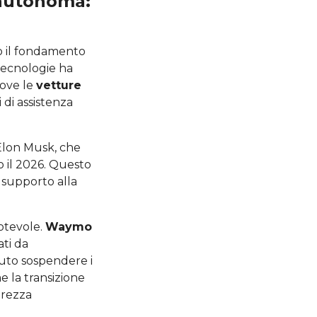
 autonoma:
 il fondamento
tecnologie ha
dove le
vetture
 di assistenza
 Elon Musk, che
o il 2026. Questo
 supporto alla
notevole.
Waymo
ti da
uto sospendere i
e la transizione
urezza