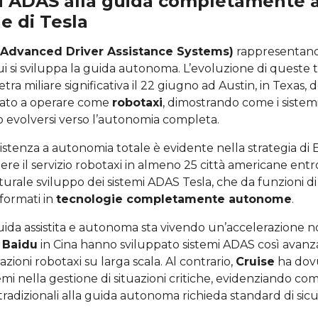
mi ADAS alla guida completamente
ne di Tesla
(Advanced Driver Assistance Systems)
rappresentano
i si sviluppa la guida autonoma. L’evoluzione di queste 
tra miliare significativa il 22 giugno ad Austin, in Texas, 
iato a operare come
robotaxi
, dimostrando come i sistemi
 evolversi verso l’autonomia completa.
sistenza a autonomia totale è evidente nella strategia di
e il servizio robotaxi in almeno 25 città americane entr
turale sviluppo dei sistemi ADAS Tesla, che da funzioni di
sformati in
tecnologie completamente autonome
.
guida assistita e autonoma sta vivendo un’accelerazione 
e
Baidu
in Cina hanno sviluppato sistemi ADAS così avanza
ioni robotaxi su larga scala. Al contrario,
Cruise
ha dov
emi nella gestione di situazioni critiche, evidenziando com
tradizionali alla guida autonoma richieda standard di sic