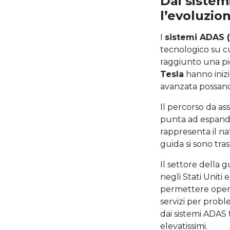
Dai siste
l’evoluzio
I
sistemi ADAS 
tecnologico su cu
raggiunto una pie
Tesla
hanno iniz
avanzata possano
Il percorso da as
punta ad espander
rappresenta il na
guida si sono tra
Il settore della 
negli Stati Uniti 
permettere operaz
servizi per probl
dai sistemi ADAS 
elevatissimi.