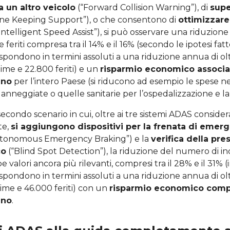
 un altro veicolo
(“Forward Collision Warning”), di
supe
ne Keeping Support”), o che consentono di
ottimizzare 
Intelligent Speed Assist”), si può osservare una riduzion
e feriti compresa tra il 14% e il 16% (secondo le ipotesi fatte
spondono in termini assoluti a una riduzione annua di ol
time e 22.800 feriti) e un
risparmio economico associat
nno
per l’intero Paese (si riducono ad esempio le spese n
anneggiate o quelle sanitarie per l’ospedalizzazione e la c
secondo scenario in cui, oltre ai tre sistemi ADAS consider
te,
si aggiungono dispositivi per la frenata di emer
tonomous Emergency Braking”) e la
verifica della pre
co
(“Blind Spot Detection”), la riduzione del numero di inc
 valori ancora più rilevanti, compresi tra il 28% e il 31% (
spondono in termini assoluti a una riduzione annua di ol
ttime e 46.000 feriti) con un
risparmio economico compl
nno
.