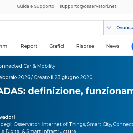
Guida e Supporto
supporto@osservatori.net
Ovunq
mmi
Report
Grafici
Risorse
News
onnected Car & Mobility
febbraio 2026 /
Creato il 23 giugno 2020
ADAS: definizione, funziona
lvadori
 degli Osservatori
Internet of Things
,
Smart City
,
Connect
y
e
Digital & Smart Infrastructure