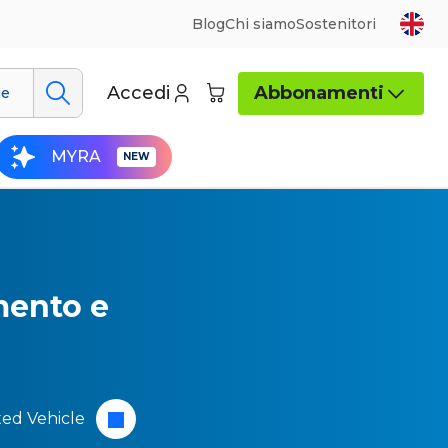
Blog
Chi siamo
Sostenitori
Accedi
Abbonamenti
ue
MYRA
mento e
ed Vehicle