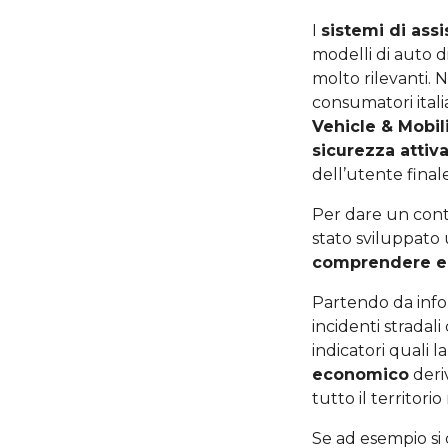
I
sistemi di ass
modelli di auto d
molto rilevanti. N
consumatori italia
Vehicle & Mobil
sicurezza attiv
dell’utente finale
Per dare un contr
stato sviluppato 
comprendere e v
Partendo da inform
incidenti stradali
indicatori quali l
economico
deri
tutto il territori
Se ad esempio si 