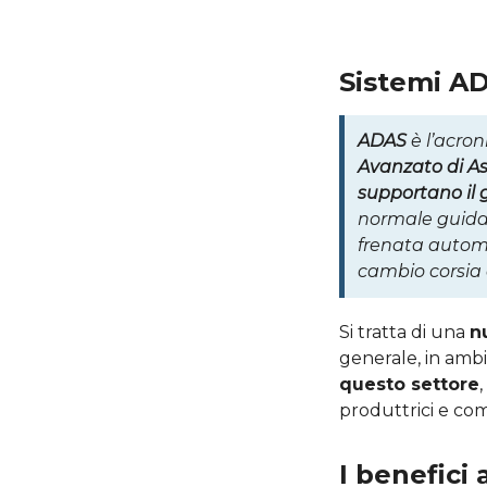
Sistemi AD
ADAS
è l’acro
Avanzato di As
supportano il g
normale guida 
frenata automat
cambio corsia o
Si tratta di una
n
generale, in ambi
questo settore
produttrici e co
I benefici 