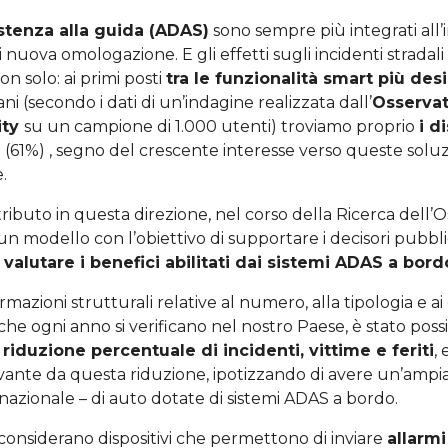
istenza alla guida (ADAS)
sono sempre più integrati all’
i nuova omologazione. E gli effetti sugli incidenti stradal
on solo: ai primi posti
tra le funzionalità smart più des
ni (secondo i dati di un’indagine realizzata dall’
Osserva
ity
su un campione di 1.000 utenti) troviamo proprio
i d
a
(61%) , segno del crescente interesse verso queste soluz
.
ibuto in questa direzione, nel corso della Ricerca dell’O
un modello con l’obiettivo di supportare i decisori pubbli
alutare i benefici abilitati dai sistemi ADAS a bordo
azioni strutturali relative al numero, alla tipologia e ai c
 che ogni anno si verificano nel nostro Paese, è stato poss
a
riduzione percentuale di incidenti, vittime e feriti
, 
vante da questa riduzione, ipotizzando di avere un’ampia
o nazionale – di auto dotate di sistemi ADAS a bordo.
considerano dispositivi che permettono di inviare
allarmi