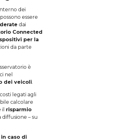
interno dei
i possono essere
iderate
dai
torio Connected
ispositivi per la
ioni da parte
sservatorio è
ci nel
 dei veicoli
.
osti legati agli
ibile calcolare
e il
risparmio
 diffusione – su
 in caso di