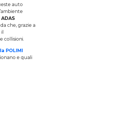
ueste auto
l’ambiente
i ADAS
ida che, grazie a
il
collisioni.
la POLIMI
ionano e quali