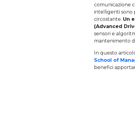
comunicazione con
intelligenti son
circostante.
Un e
(Advanced Driv
sensori e algorit
mantenimento dell
In questo articolo
School of Man
benefici apporta