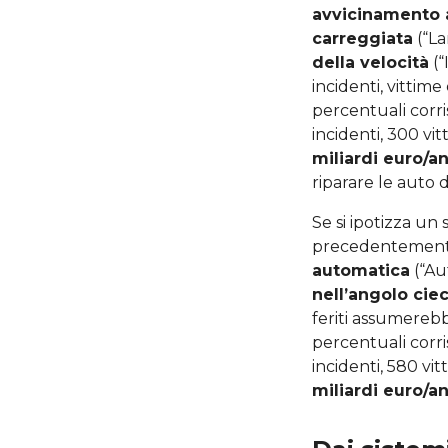
avvicinamento a
carreggiata
(“La
della velocità
(“
incidenti, vittime 
percentuali corri
incidenti, 300 vit
miliardi euro/a
riparare le auto d
Se si ipotizza un 
precedentemen
automatica
(“Au
nell’angolo cie
feriti assumerebbe
percentuali corri
incidenti, 580 vi
miliardi euro/a