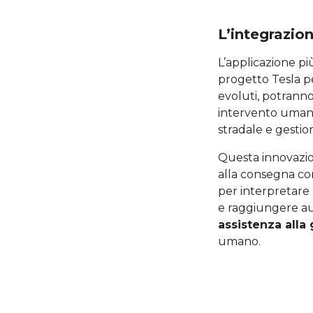
L’integrazi
L’applicazione pi
progetto Tesla p
evoluti, potrann
intervento umano
stradale e gestion
Questa innovazio
alla consegna co
per interpretare l
e raggiungere a
assistenza alla
umano.