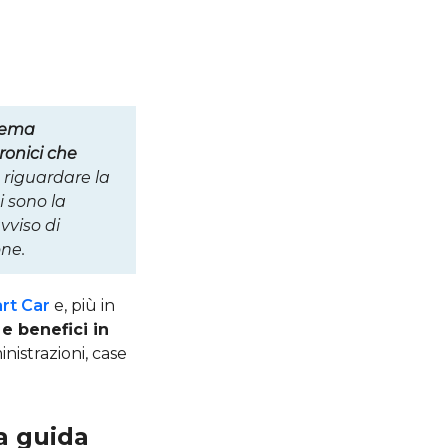
tema
ronici che
riguardare la
 sono la
vviso di
one.
art Car
e, più in
e benefici in
istrazioni, case
la guida