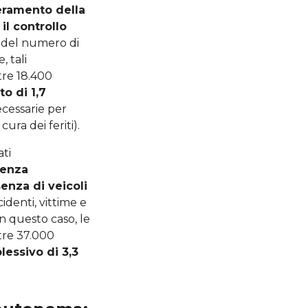
ramento della
il controllo
e del numero di
, tali
tre 18.400
o di 1,7
ecessarie per
ura dei feriti).
ati
genza
senza di veicoli
identi, vittime e
in questo caso, le
tre 37.000
essivo di 3,3