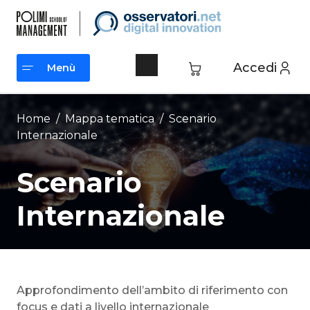
Vai
al
contenuto
Accedi
Menù
Menù
Home
/ Mappa tematica /
Scenario
Internazionale
Scenario
Internazionale
Approfondimento dell’ambito di riferimento con
focus e dati a livello internazionale