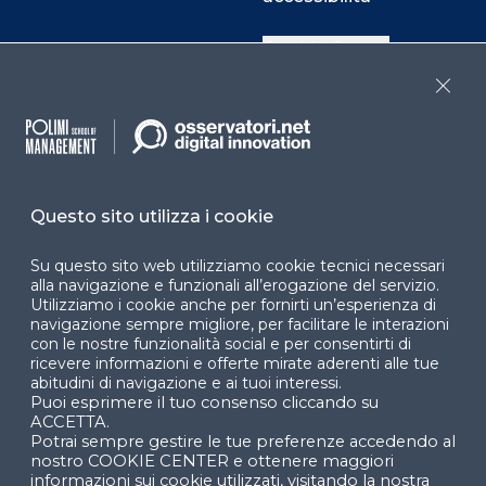
Cookie Center
Close
Facebook
LinkedIn
Instag
Questo sito utilizza i cookie
YouTube
X
Su questo sito web utilizziamo cookie tecnici necessari
alla navigazione e funzionali all’erogazione del servizio.
Utilizziamo i cookie anche per fornirti un’esperienza di
navigazione sempre migliore, per facilitare le interazioni
con le nostre funzionalità social e per consentirti di
ricevere informazioni e offerte mirate aderenti alle tue
abitudini di navigazione e ai tuoi interessi.
Puoi esprimere il tuo consenso cliccando su
© 2024 Copyright © Politecnico di Milano Dipartimento
ACCETTA.
di Ingegneria Gestionale
Potrai sempre gestire le tue preferenze accedendo al
nostro COOKIE CENTER e ottenere maggiori
informazioni sui cookie utilizzati, visitando la nostra