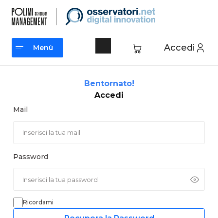
Vai
al
contenuto
Accedi
Menù
Menù
Bentornato!
Accedi
Mail
Password
Ricordami