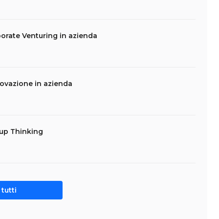
porate Venturing in azienda
novazione in azienda
tup Thinking
tutti