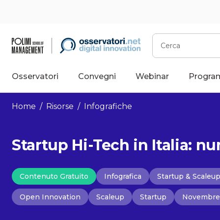
Vai
al
contenuto
Cerca
Osservatori
Convegni
Webinar
Progra
Home
/
Risorse
/
Infografiche
Startup Hi-Tech in Italia: n
Contenuto Gratuito
Infografica
Startup & Scaleu
Open Innovation
Scaleup
Startup
Novembre