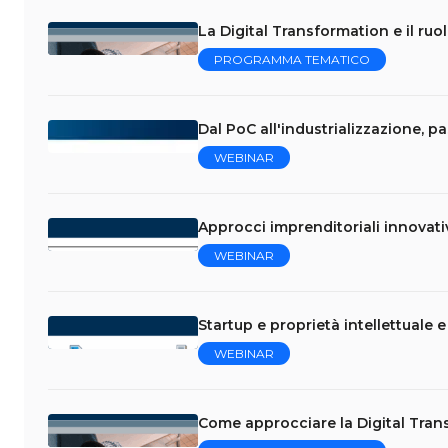
La Digital Transformation e il ruo
PROGRAMMA TEMATICO
Dal PoC all'industrializzazione, p
WEBINAR
Approcci imprenditoriali innovati
WEBINAR
Startup e proprietà intellettuale 
WEBINAR
Come approcciare la Digital Trans