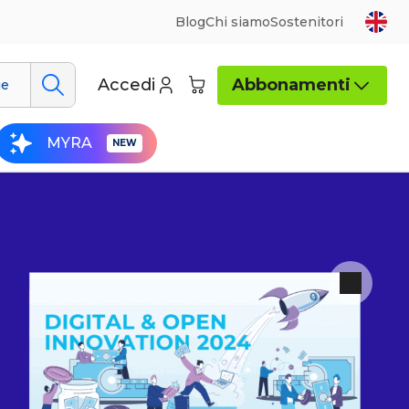
Blog
Chi siamo
Sostenitori
Accedi
Abbonamenti
ue
MYRA