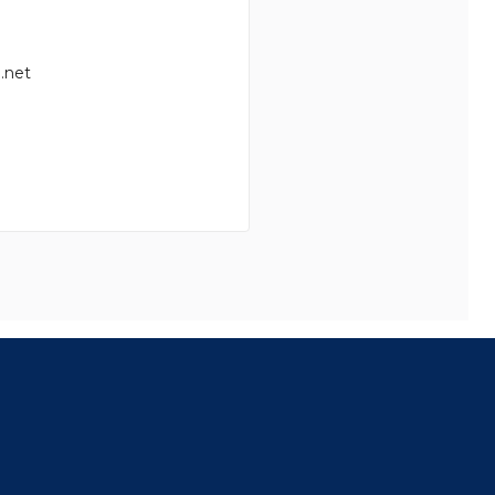
.net
8