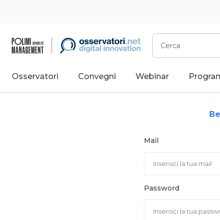
Vai
al
contenuto
Cerca
Osservatori
Convegni
Webinar
Progra
Be
Mail
Password