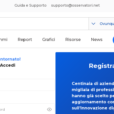
Guida e Supporto
supporto@osservatori.net
Ovunq
mmi
Report
Grafici
Risorse
News
ntornato!
Registr
Accedi
Centinaia di azien
migliaia di professi
hanno già scelto per
aggiornamento co
sull’Innovazione di