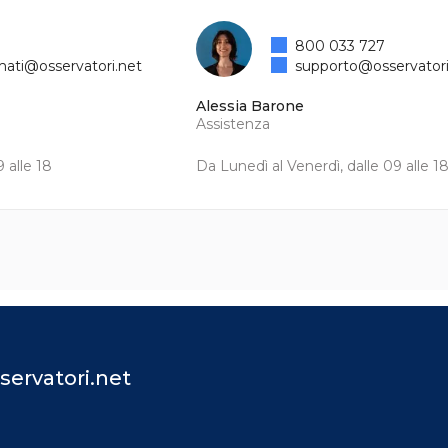
800 033 727
mati@osservatori.net
supporto@osservatori
Alessia Barone
Assistenza
 alle 18
Da Lunedì al Venerdì, dalle 09 alle 1
servatori.net