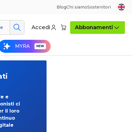
Blog
Chi siamo
Sostenitori
Accedi
Abbonamenti
ue
MYRA
ati
de e
onisti ci
 il loro
ntinuo
gitale