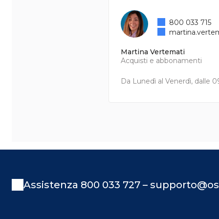
800 033 715
martina.verte
Martina Vertemati
Acquisti e abbonamenti
Da Lunedì al Venerdì, dalle 09
Assistenza 800 033 727 – supporto@os