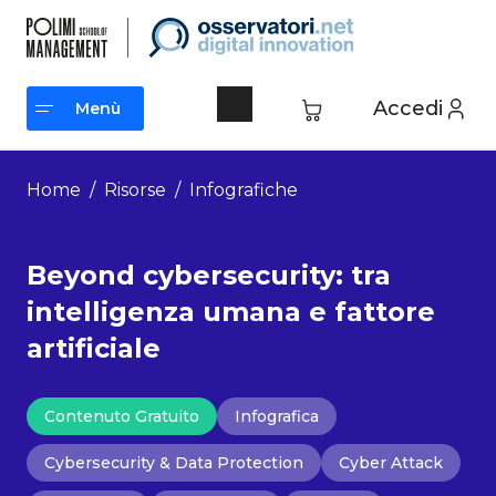
Vai
al
contenuto
Accedi
Menù
Menù
Home
/
Risorse
/
Infografiche
Beyond cybersecurity: tra
intelligenza umana e fattore
artificiale
Contenuto Gratuito
Infografica
Cybersecurity & Data Protection
Cyber Attack