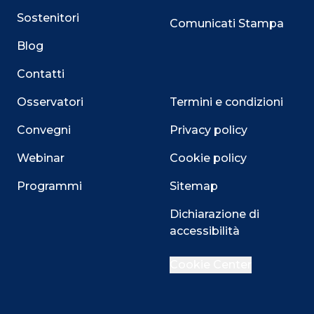
Sostenitori
Comunicati Stampa
Blog
Contatti
Osservatori
Termini e condizioni
Convegni
Privacy policy
Webinar
Cookie policy
Programmi
Sitemap
Close
Dichiarazione di
accessibilità
Cookie Center
Questo sito utilizza i cookie