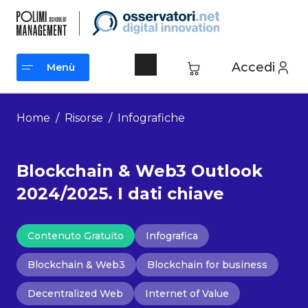
Vai
al
contenuto
Accedi
Menù
Menù
Home
/
Risorse
/
Infografiche
Blockchain & Web3 Outlook
2024/2025. I dati chiave
Contenuto Gratuito
Infografica
Blockchain & Web3
Blockchain for business
Decentralized Web
Internet of Value