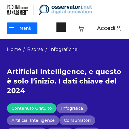
Vai
al
contenuto
Accedi
Menù
Menù
Home
/
Risorse
/
Infografiche
Artificial Intelligence, e questo
è solo l’inizio. I dati chiave del
2024
Contenuto Gratuito
Infografica
Artificial Intelligence
Consumatori