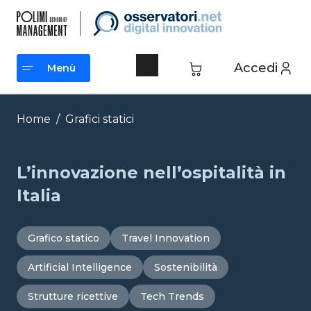
Vai
al
contenuto
Accedi
Menù
Menù
Home
/
Grafici statici
L’innovazione nell’ospitalità in
Italia
Grafico statico
Travel Innovation
Artificial Intelligence
Sostenibilità
Strutture ricettive
Tech Trends